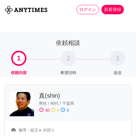
more_horiz
全て
修理・組立
家事
ログイン
新規登録
依頼相談
1
2
3
依頼内容
希望日時
送信
真(shin)
男性
/
40代
/
千葉県
sentiment_satisfied
sentiment_neutral
sentiment_dissatisfied
40
0
0
weekend
修理・組立
▸ 水回り