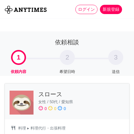
more_horiz
全て
修理・組立
家事
ログイン
新規登録
依頼相談
1
2
3
依頼内容
希望日時
送信
スロース
女性
/
50代
/
愛知県
sentiment_satisfied
sentiment_neutral
sentiment_dissatisfied
0
0
0
restaurant
料理
▸ 料理代行・出張料理