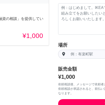
融資の相談」を提供してい
¥1,000
場所
room
販売金額
¥1,000
依頼相談後、メッセージで依頼者
依頼相談が承認されると、前払い
なります。