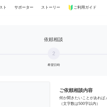
more_horiz
インテリア
趣味・習い事
ペット
料理
スト
サポーター
ストーリー
ご利用ガイド
依頼相談
2
希望日時
ご依頼相談内容
何か聞きたいことがあれば
（文字数は500字以内）