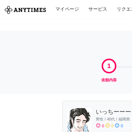
全て
修理・組立
家事
引っ越し
マイページ
サービス
リクエ
1
依頼内容
いっちーーー
男性
/
40代
/
福岡県
sentiment_satisfied
sentiment_neutral
sentiment_dissatisfied
0
0
0