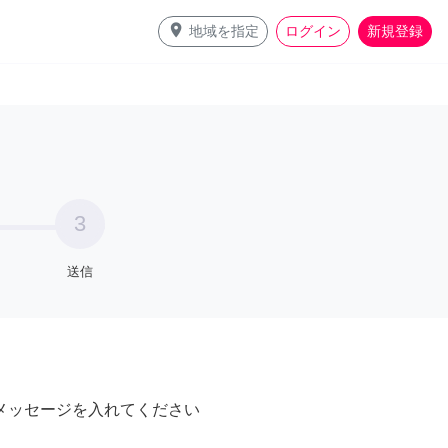
place
地域を指定
ログイン
新規登録
3
送信
メッセージを入れてください