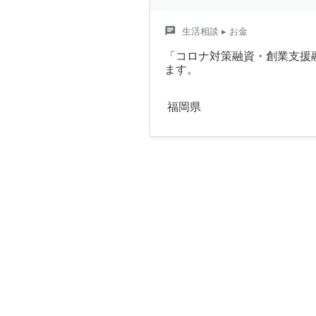
chat
生活相談
▸ お金
「コロナ対策融資・創業支援
ます。
福岡県