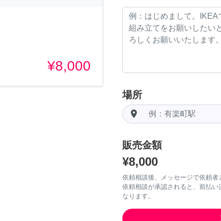
¥8,000
場所
room
販売金額
¥8,000
依頼相談後、メッセージで依頼者
依頼相談が承認されると、前払い
なります。