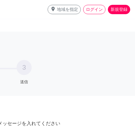
place
地域を指定
ログイン
新規登録
3
送信
メッセージを入れてください