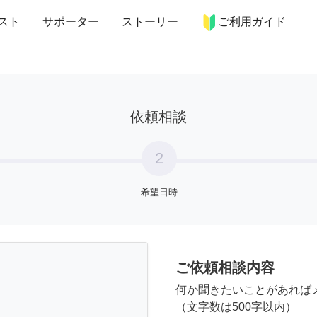
more_horiz
インテリア
趣味・習い事
ペット
料理
スト
サポーター
ストーリー
ご利用ガイド
依頼相談
2
希望日時
ご依頼相談内容
何か聞きたいことがあれば
（文字数は500字以内）