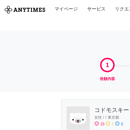
全て
修理・組立
家事
引っ越し
マイページ
サービス
リクエ
1
依頼内容
コドモスキー
女性
/
/
東京都
sentiment_satisfied
sentiment_neutral
sentiment_dissatisfied
15
1
0