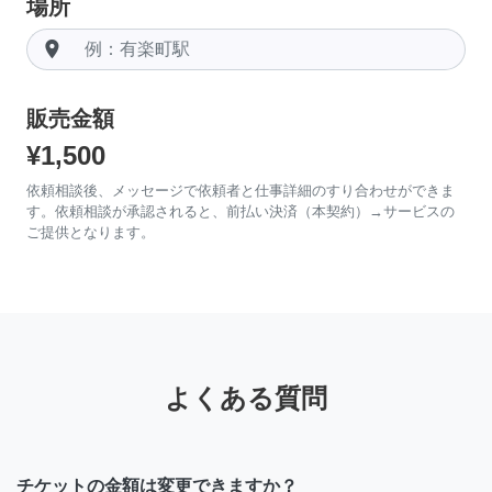
場所
room
販売金額
¥1,500
依頼相談後、メッセージで依頼者と仕事詳細のすり合わせができま
す。依頼相談が承認されると、前払い決済（本契約）→サービスの
ご提供となります。
よくある質問
チケットの金額は変更できますか？