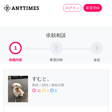
more_horiz
全て
修理・組立
家事
ログイン
新規登録
依頼相談
1
2
3
依頼内容
希望日時
送信
すむと。
男性
/
20代
/
神奈川県
sentiment_satisfied
sentiment_neutral
sentiment_dissatisfied
11
0
0