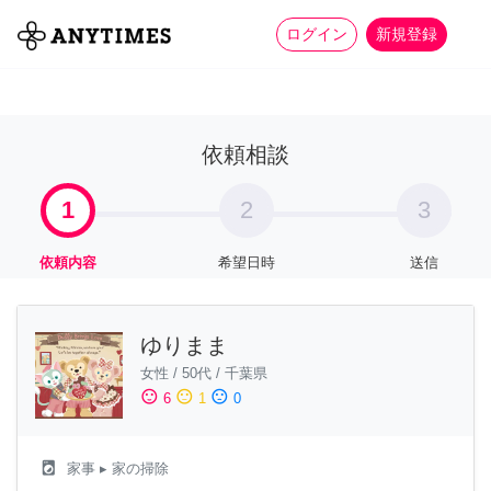
more_horiz
全て
修理・組立
家事
ログイン
新規登録
依頼相談
1
2
3
依頼内容
希望日時
送信
ゆりまま
女性
/
50代
/
千葉県
sentiment_satisfied
sentiment_neutral
sentiment_dissatisfied
6
1
0
local_laundry_service
家事
▸ 家の掃除