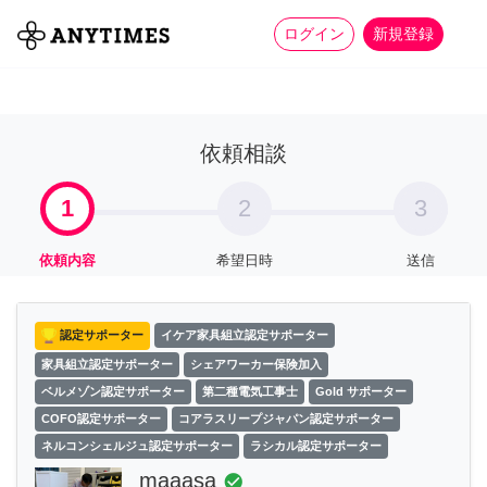
more_horiz
全て
修理・組立
家事
ログイン
新規登録
依頼相談
1
2
3
依頼内容
希望日時
送信
認定サポーター
イケア家具組立認定サポーター
家具組立認定サポーター
シェアワーカー保険加入
ベルメゾン認定サポーター
第二種電気工事士
Gold サポーター
COFO認定サポーター
コアラスリープジャパン認定サポーター
ネルコンシェルジュ認定サポーター
ラシカル認定サポーター
maaasa
check_circle