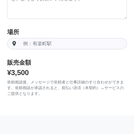
場所
room
販売金額
¥3,500
依頼相談後、メッセージで依頼者と仕事詳細のすり合わせができま
す。依頼相談が承認されると、前払い決済（本契約）→サービスの
ご提供となります。