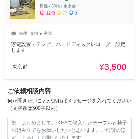
男性
/
60代
/
東京都
sentiment_satisfied
sentiment_neutral
sentiment_dissatisfied
1248
77
3
weekend
修理・組立
▸ 家電
家電設置・テレビ、ハードディスクレコーダー設定
します
¥3,500
東京都
ご依頼相談内容
何か聞きたいことがあればメッセージを入れてください
（文字数は500字以内）