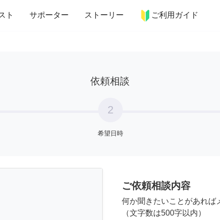
more_horiz
インテリア
趣味・習い事
ペット
料理
スト
サポーター
ストーリー
ご利用ガイド
依頼相談
2
希望日時
ご依頼相談内容
何か聞きたいことがあれば
（文字数は500字以内）