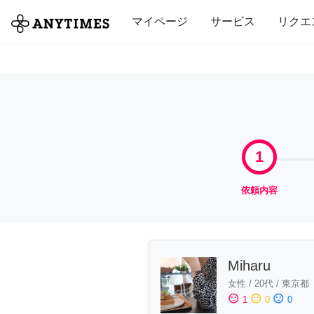
全て
修理・組立
家事
引っ越し
マイページ
サービス
リクエ
1
依頼内容
Miharu
女性
/
20代
/
東京都
sentiment_satisfied
sentiment_neutral
sentiment_dissatisfied
1
0
0