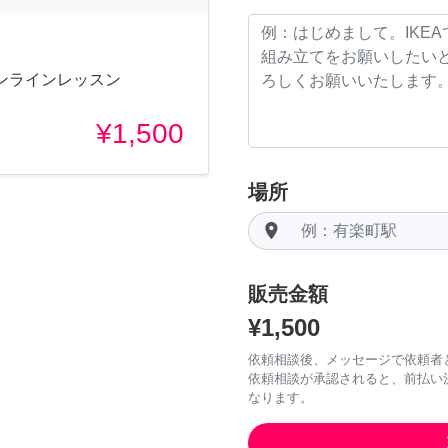
ンラインレッスン
¥1,500
場所
room
販売金額
¥1,500
依頼相談後、メッセージで依頼者
依頼相談が承認されると、前払い
なります。