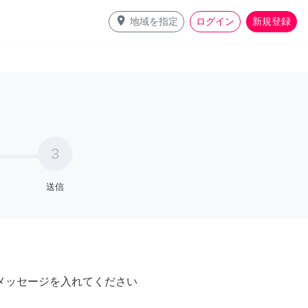
place
地域を指定
ログイン
新規登録
3
送信
メッセージを入れてください