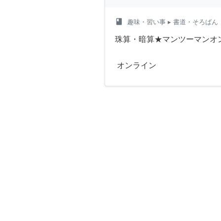
class
趣味・習い事
▸ 書道・そろばん
珠算・暗算★マンツーマンオ
オンライン