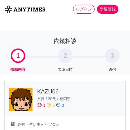
more_horiz
全て
修理・組立
家事
ログイン
新規登録
依頼相談
1
2
3
依頼内容
希望日時
送信
KAZU06
男性
/
30代
/
福岡県
sentiment_satisfied
sentiment_neutral
sentiment_dissatisfied
1
0
0
class
趣味・習い事
▸ パソコン