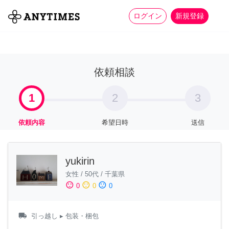
more_horiz
全て
修理・組立
家事
ログイン
新規登録
依頼相談
1
2
3
依頼内容
希望日時
送信
yukirin
女性
/
50代
/
千葉県
sentiment_satisfied
sentiment_neutral
sentiment_dissatisfied
0
0
0
local_shipping
引っ越し
▸ 包装・梱包