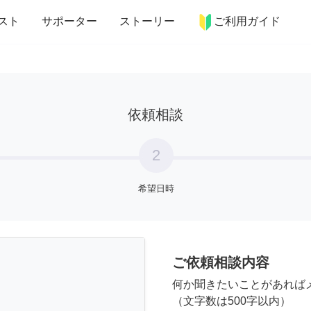
more_horiz
インテリア
趣味・習い事
ペット
料理
スト
サポーター
ストーリー
ご利用ガイド
依頼相談
2
希望日時
ご依頼相談内容
何か聞きたいことがあれば
（文字数は500字以内）