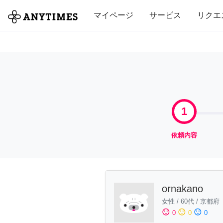
全て
修理・組立
家事
引っ越し
マイページ
サービス
リクエ
1
依頼内容
ornakano
女性
/
60代
/
京都府
sentiment_satisfied
sentiment_neutral
sentiment_dissatisfied
0
0
0