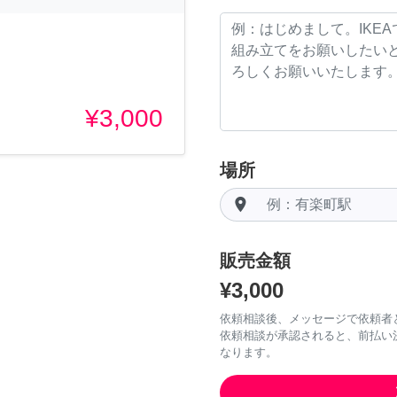
。
¥3,000
場所
room
販売金額
¥3,000
依頼相談後、メッセージで依頼者
依頼相談が承認されると、前払い
なります。