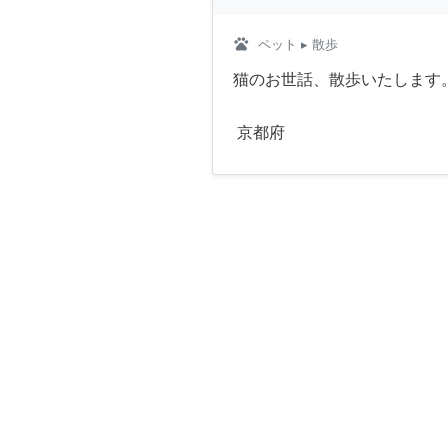
pets
ペット
▸ 散歩
猫のお世話、散歩いたします
京都府