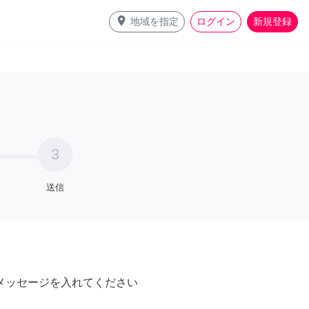
place
地域を指定
ログイン
新規登録
3
送信
メッセージを入れてください