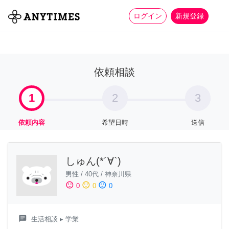
more_horiz
全て
修理・組立
家事
ログイン
新規登録
依頼相談
1
2
3
依頼内容
希望日時
送信
しゅん(*´∀`)
男性
/
40代
/
神奈川県
sentiment_satisfied
sentiment_neutral
sentiment_dissatisfied
0
0
0
chat
生活相談
▸ 学業