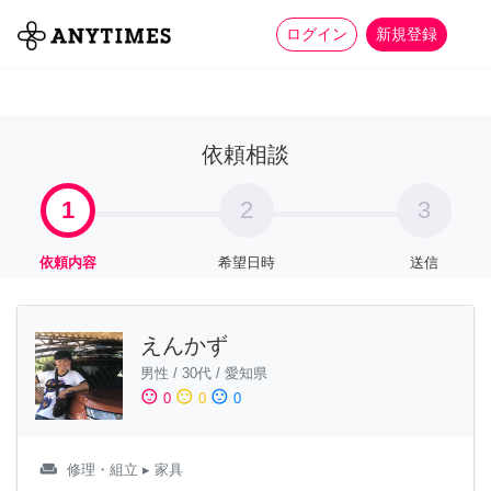
more_horiz
全て
修理・組立
家事
ログイン
新規登録
依頼相談
1
2
3
依頼内容
希望日時
送信
えんかず
男性
/
30代
/
愛知県
sentiment_satisfied
sentiment_neutral
sentiment_dissatisfied
0
0
0
weekend
修理・組立
▸ 家具