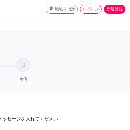
place
地域を指定
ログイン
新規登録
3
送信
メッセージを入れてください