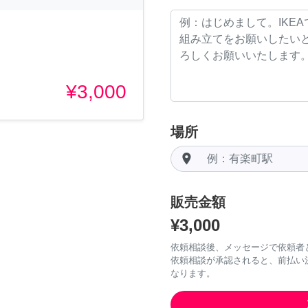
¥3,000
場所
room
販売金額
¥3,000
依頼相談後、メッセージで依頼者
依頼相談が承認されると、前払い
なります。