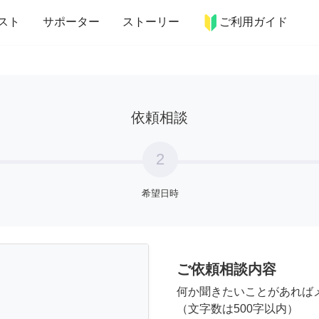
more_horiz
インテリア
趣味・習い事
ペット
料理
スト
サポーター
ストーリー
ご利用ガイド
依頼相談
2
希望日時
ご依頼相談内容
何か聞きたいことがあれば
（文字数は500字以内）