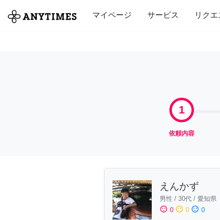
全て
修理・組立
家事
引っ越し
マイページ
サービス
リクエ
1
依頼内容
えんかず
男性
/
30代
/
愛知県
sentiment_satisfied
sentiment_neutral
sentiment_dissatisfied
0
0
0