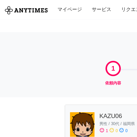
全て
修理・組立
家事
引っ越し
マイページ
サービス
リクエ
1
依頼内容
KAZU06
男性
/
30代
/
福岡県
sentiment_satisfied
sentiment_neutral
sentiment_dissatisfied
1
0
0