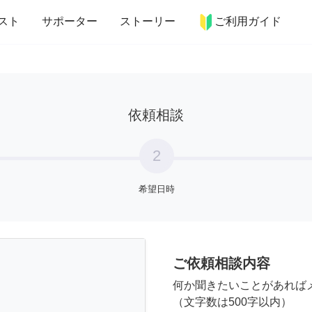
more_horiz
インテリア
趣味・習い事
ペット
料理
スト
サポーター
ストーリー
ご利用ガイド
依頼相談
2
希望日時
ご依頼相談内容
何か聞きたいことがあれば
（文字数は500字以内）