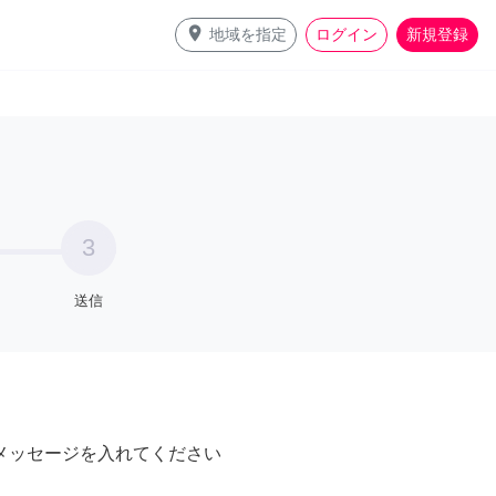
place
地域を指定
ログイン
新規登録
3
送信
メッセージを入れてください