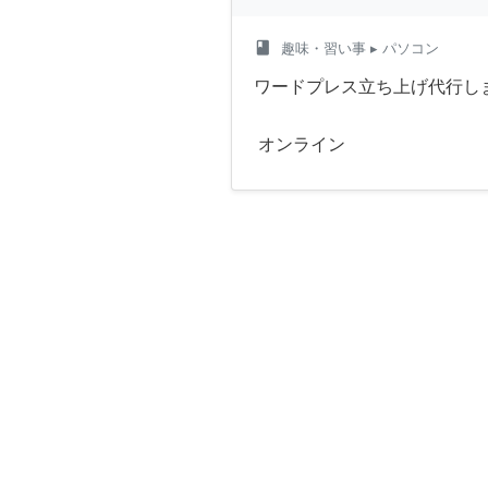
class
趣味・習い事
▸ パソコン
ワードプレス立ち上げ代行し
オンライン