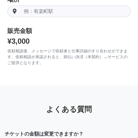
room
販売金額
¥3,000
依頼相談後、メッセージで依頼者と仕事詳細のすり合わせができま
す。依頼相談が承認されると、前払い決済（本契約）→サービスの
ご提供となります。
よくある質問
チケットの金額は変更できますか？