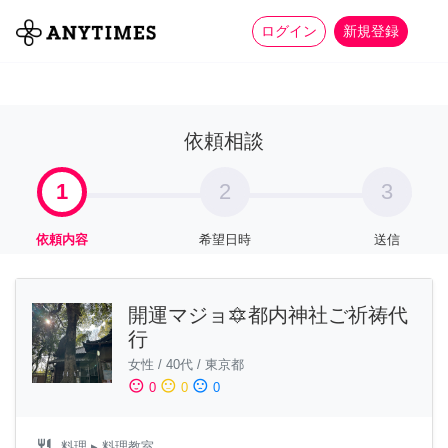
more_horiz
全て
修理・組立
家事
ログイン
新規登録
依頼相談
1
2
3
依頼内容
希望日時
送信
開運マジョ🔯都内神社ご祈祷代
行
女性
/
40代
/
東京都
sentiment_satisfied
sentiment_neutral
sentiment_dissatisfied
0
0
0
restaurant
料理
▸ 料理教室