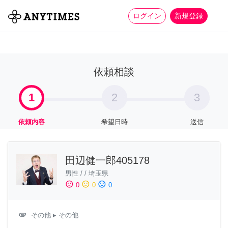
more_horiz
全て
修理・組立
家事
ログイン
新規登録
依頼相談
1
2
3
依頼内容
希望日時
送信
田辺健一郎405178
男性
/
/
埼玉県
sentiment_satisfied
sentiment_neutral
sentiment_dissatisfied
0
0
0
attachment
その他
▸ その他