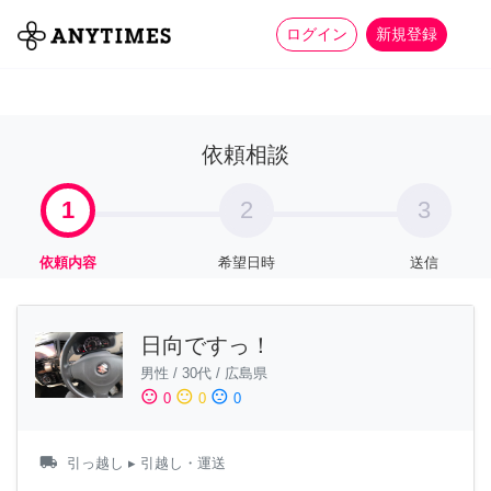
more_horiz
全て
修理・組立
家事
ログイン
新規登録
依頼相談
1
2
3
依頼内容
希望日時
送信
日向ですっ！
男性
/
30代
/
広島県
sentiment_satisfied
sentiment_neutral
sentiment_dissatisfied
0
0
0
local_shipping
引っ越し
▸ 引越し・運送