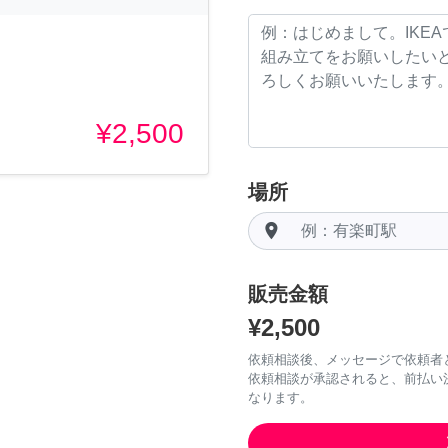
¥2,500
場所
room
販売金額
¥2,500
依頼相談後、メッセージで依頼者
依頼相談が承認されると、前払い
なります。