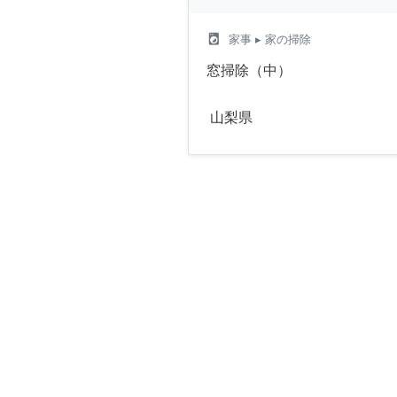
local_laundry_service
家事
▸ 家の掃除
窓掃除（中）
山梨県