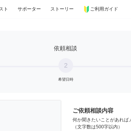
more_horiz
インテリア
趣味・習い事
ペット
料理
スト
サポーター
ストーリー
ご利用ガイド
依頼相談
2
希望日時
ご依頼相談内容
何か聞きたいことがあれば
（文字数は500字以内）