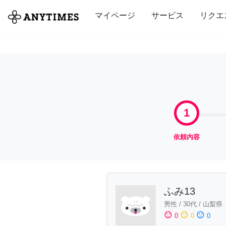
全て
修理・組立
家事
引っ越し
マイページ
サービス
リクエ
1
依頼内容
ふみ13
男性
/
30代
/
山梨県
sentiment_satisfied
sentiment_neutral
sentiment_dissatisfied
0
0
0