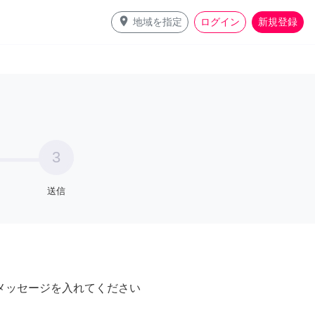
place
地域を指定
ログイン
新規登録
3
送信
メッセージを入れてください