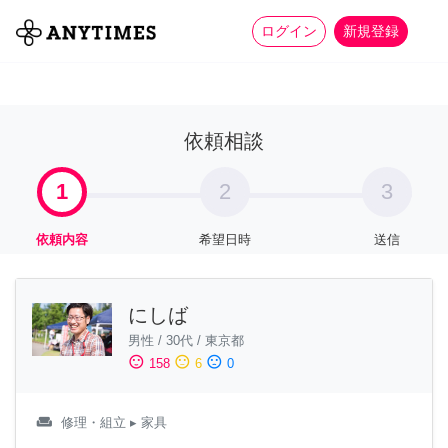
more_horiz
全て
修理・組立
家事
ログイン
新規登録
依頼相談
1
2
3
依頼内容
希望日時
送信
にしば
男性
/
30代
/
東京都
sentiment_satisfied
sentiment_neutral
sentiment_dissatisfied
158
6
0
weekend
修理・組立
▸ 家具