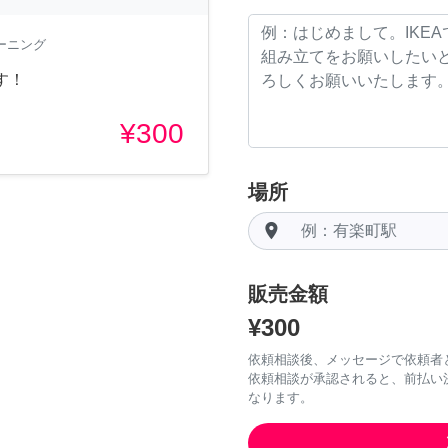
ーニング
す！
¥300
場所
room
販売金額
¥300
依頼相談後、メッセージで依頼者
依頼相談が承認されると、前払い
なります。