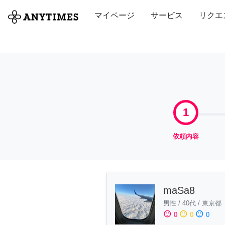
全て
修理・組立
家事
引っ越し
マイページ
サービス
リクエ
1
依頼内容
maSa8
男性
/
40代
/
東京都
sentiment_satisfied
sentiment_neutral
sentiment_dissatisfied
0
0
0