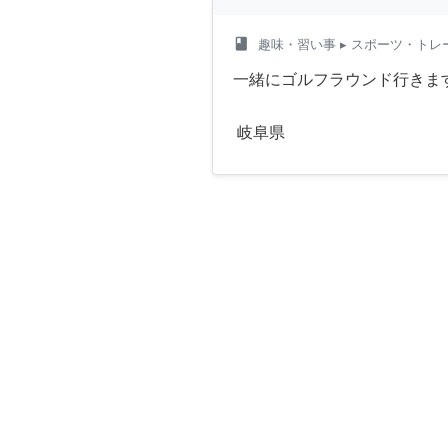
class
趣味・習い事
▸ スポーツ・トレ
一緒にゴルフラウンド行きま
岐阜県