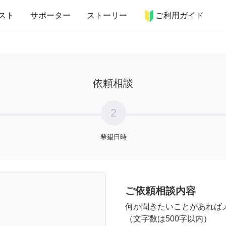
more_horiz
インテリア
趣味・習い事
ペット
料理
スト
サポーター
ストーリー
ご利用ガイド
依頼相談
2
希望日時
ご依頼相談内容
何か聞きたいことがあれば
（文字数は500字以内）