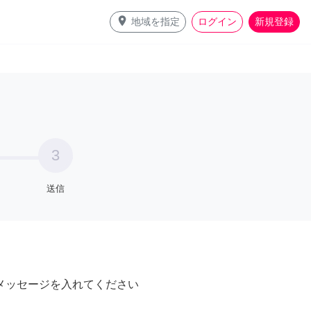
place
地域を指定
ログイン
新規登録
3
送信
メッセージを入れてください