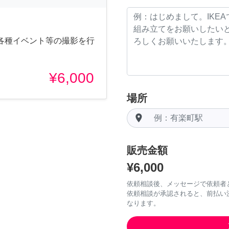
各種イベント等の撮影を行
¥6,000
場所
room
販売金額
¥6,000
依頼相談後、メッセージで依頼者
依頼相談が承認されると、前払い
なります。