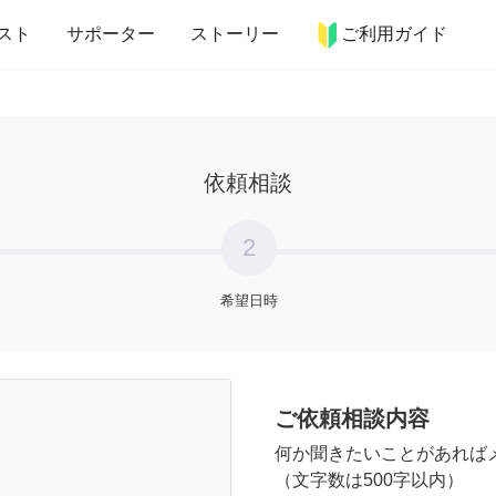
more_horiz
インテリア
趣味・習い事
ペット
料理
スト
サポーター
ストーリー
ご利用ガイド
依頼相談
2
希望日時
ご依頼相談内容
何か聞きたいことがあれば
（文字数は500字以内）