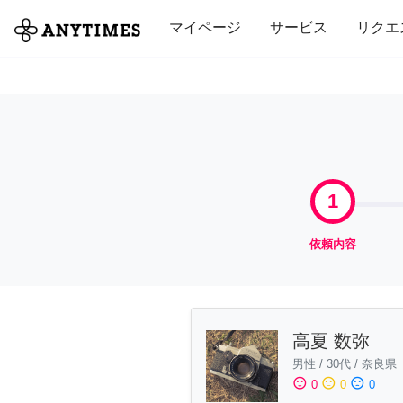
全て
修理・組立
家事
引っ越し
マイページ
サービス
リクエ
1
依頼内容
高夏 数弥
男性
/
30代
/
奈良県
sentiment_satisfied
sentiment_neutral
sentiment_dissatisfied
0
0
0