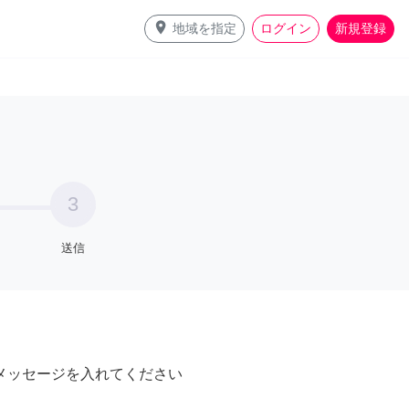
place
地域を指定
ログイン
新規登録
3
送信
メッセージを入れてください