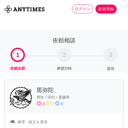
more_horiz
全て
修理・組立
家事
ログイン
新規登録
依頼相談
1
2
3
依頼内容
希望日時
送信
黒弥陀
男性
/
50代
/
愛媛県
sentiment_satisfied
sentiment_neutral
sentiment_dissatisfied
0
0
0
weekend
修理・組立
▸ 家具