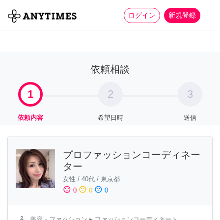
more_horiz
全て
修理・組立
家事
ログイン
新規登録
依頼相談
1
2
3
依頼内容
希望日時
送信
プロファッションコーディネー
ター
女性
/
40代
/
東京都
sentiment_satisfied
sentiment_neutral
sentiment_dissatisfied
0
0
0
checkroom
美容・ファッション
▸ ファッションコーディネート