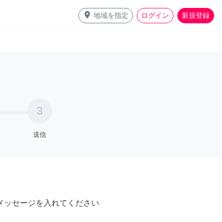
place
地域を指定
ログイン
新規登録
3
送信
メッセージを入れてください