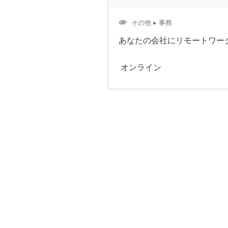
attachment
その他
▸ 事務
あなたの会社にリモートワー
オンライン