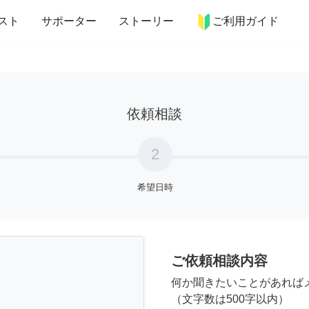
more_horiz
インテリア
趣味・習い事
ペット
料理
スト
サポーター
ストーリー
ご利用ガイド
依頼相談
2
希望日時
ご依頼相談内容
何か聞きたいことがあれば
（文字数は500字以内）