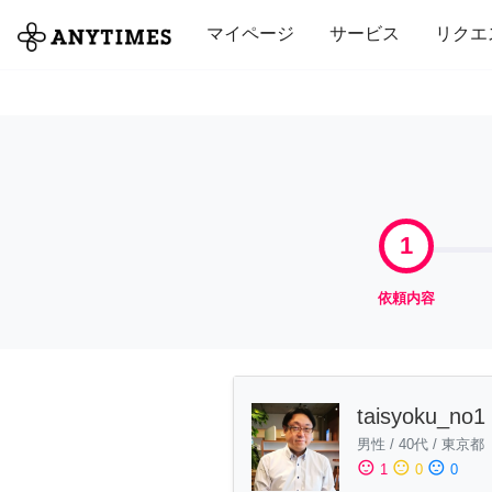
全て
修理・組立
家事
引っ越し
マイページ
サービス
リクエ
1
依頼内容
taisyoku_no1
男性
/
40代
/
東京都
sentiment_satisfied
sentiment_neutral
sentiment_dissatisfied
1
0
0