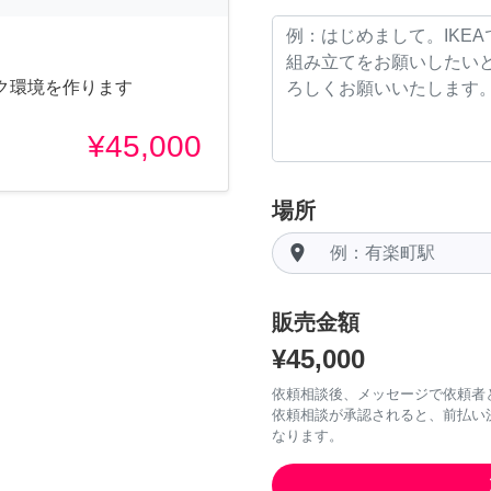
ク環境を作ります
¥45,000
場所
room
販売金額
¥45,000
依頼相談後、メッセージで依頼者
依頼相談が承認されると、前払い
なります。