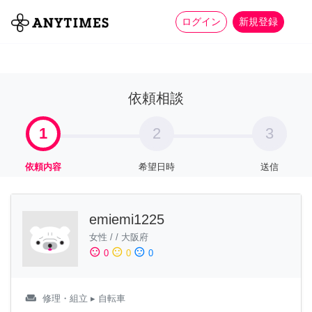
more_horiz
全て
修理・組立
家事
ログイン
新規登録
依頼相談
1
2
3
依頼内容
希望日時
送信
emiemi1225
女性
/
/
大阪府
sentiment_satisfied
sentiment_neutral
sentiment_dissatisfied
0
0
0
weekend
修理・組立
▸ 自転車