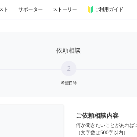
more_horiz
インテリア
趣味・習い事
ペット
料理
スト
サポーター
ストーリー
ご利用ガイド
依頼相談
2
希望日時
ご依頼相談内容
何か聞きたいことがあれば
（文字数は500字以内）