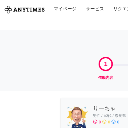
全て
修理・組立
家事
引っ越し
マイページ
サービス
リクエ
1
依頼内容
りーちゃ
男性
/
50代
/
奈良県
sentiment_satisfied
sentiment_neutral
sentiment_dissatisfied
0
0
0