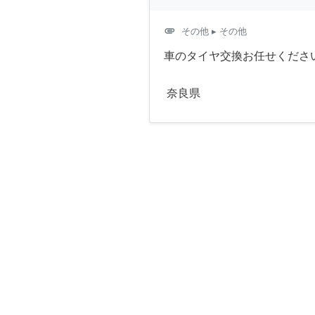
attachment
その他
▸ その他
車のタイヤ交換お任せくださ
奈良県