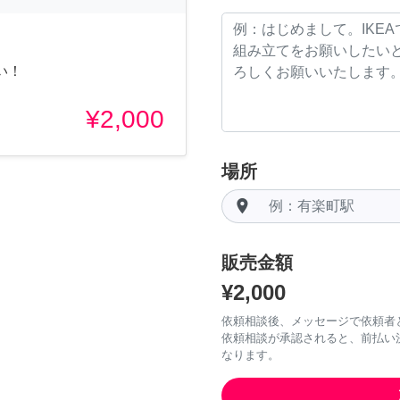
い！
¥2,000
場所
room
販売金額
¥2,000
依頼相談後、メッセージで依頼者
依頼相談が承認されると、前払い
なります。