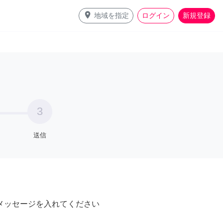
place
地域を指定
ログイン
新規登録
3
送信
メッセージを入れてください