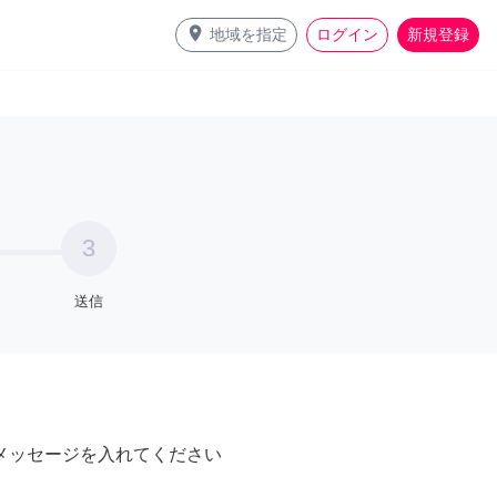
place
地域を指定
ログイン
新規登録
3
送信
メッセージを入れてください