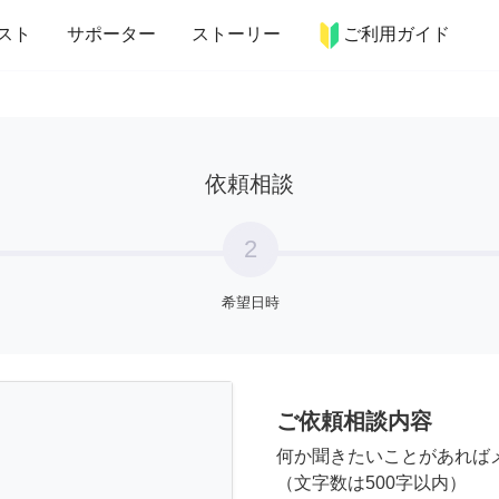
more_horiz
インテリア
趣味・習い事
ペット
料理
スト
サポーター
ストーリー
ご利用ガイド
依頼相談
2
希望日時
ご依頼相談内容
何か聞きたいことがあれば
（文字数は500字以内）