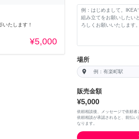
影いたします！
¥5,000
場所
room
販売金額
¥5,000
依頼相談後、メッセージで依頼者
依頼相談が承認されると、前払い
なります。