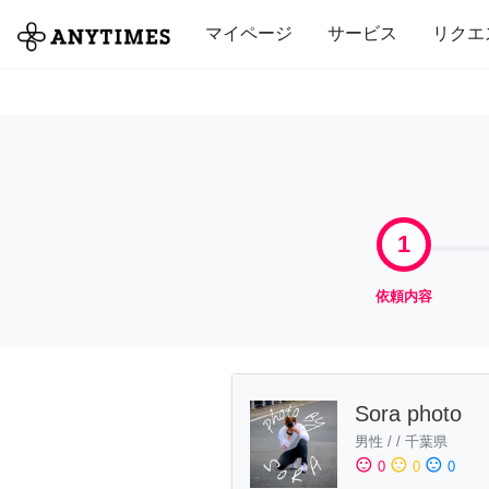
全て
修理・組立
家事
引っ越し
マイページ
サービス
リクエ
1
依頼内容
Sora photo
男性
/
/
千葉県
sentiment_satisfied
sentiment_neutral
sentiment_dissatisfied
0
0
0