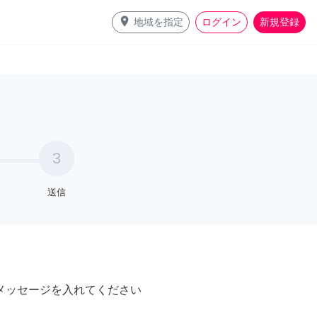
place
地域を指定
ログイン
新規登録
3
送信
メッセージを入れてください