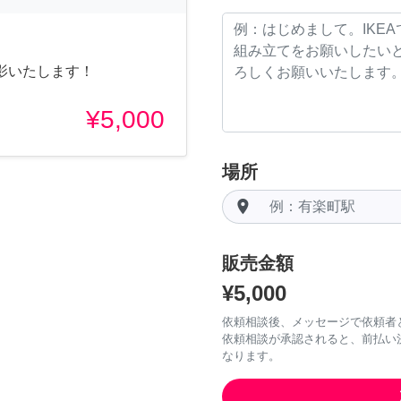
影いたします！
¥5,000
場所
room
販売金額
¥5,000
依頼相談後、メッセージで依頼者
依頼相談が承認されると、前払い
なります。