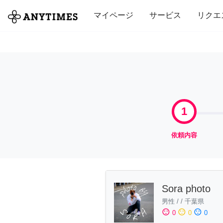
全て
修理・組立
家事
引っ越し
マイページ
サービス
リクエ
1
依頼内容
Sora photo
男性
/
/
千葉県
sentiment_satisfied
sentiment_neutral
sentiment_dissatisfied
0
0
0