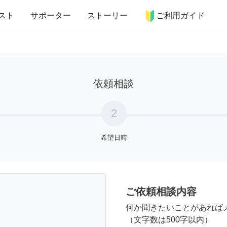
more_horiz
インテリア
趣味・習い事
ペット
料理
スト
サポーター
ストーリー
ご利用ガイド
依頼相談
2
希望日時
ご依頼相談内容
何か聞きたいことがあれば
（文字数は500字以内）