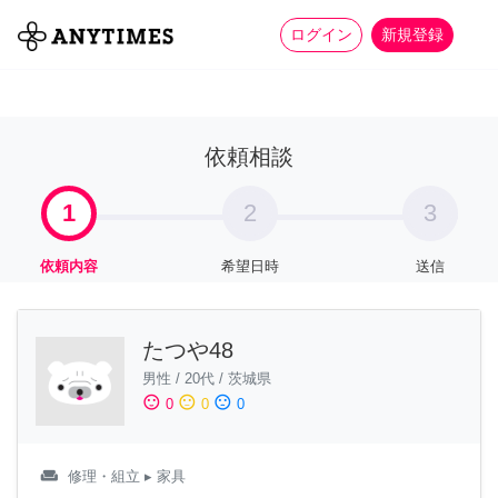
more_horiz
全て
修理・組立
家事
ログイン
新規登録
依頼相談
1
2
3
依頼内容
希望日時
送信
たつや48
男性
/
20代
/
茨城県
sentiment_satisfied
sentiment_neutral
sentiment_dissatisfied
0
0
0
weekend
修理・組立
▸ 家具