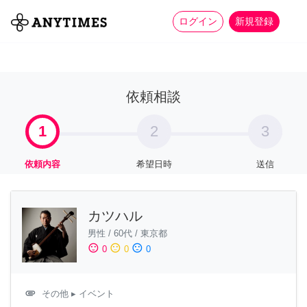
more_horiz
全て
修理・組立
家事
ログイン
新規登録
依頼相談
1
2
3
依頼内容
希望日時
送信
カツハル
男性
/
60代
/
東京都
sentiment_satisfied
sentiment_neutral
sentiment_dissatisfied
0
0
0
attachment
その他
▸ イベント