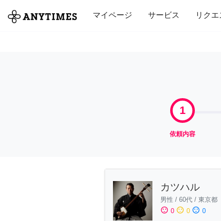
全て
修理・組立
家事
引っ越し
マイページ
サービス
リクエ
1
依頼内容
カツハル
男性
/
60代
/
東京都
sentiment_satisfied
sentiment_neutral
sentiment_dissatisfied
0
0
0