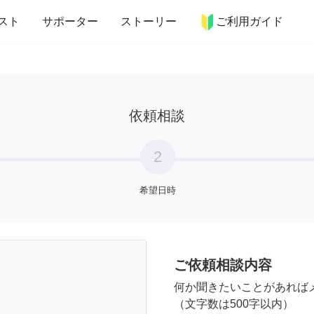
more_horiz
インテリア
趣味・習い事
ペット
料理
スト
サポーター
ストーリー
ご利用ガイド
依頼相談
2
希望日時
ご依頼相談内容
何か聞きたいことがあれば
（文字数は500字以内）