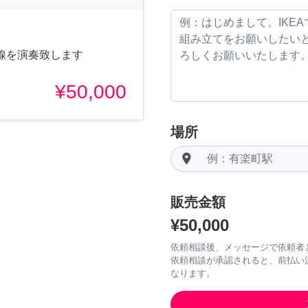
線を演奏致します
¥50,000
場所
room
販売金額
¥50,000
依頼相談後、メッセージで依頼者
依頼相談が承認されると、前払い
なります。