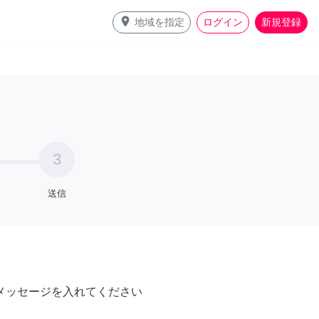
place
地域を指定
ログイン
新規登録
3
送信
メッセージを入れてください