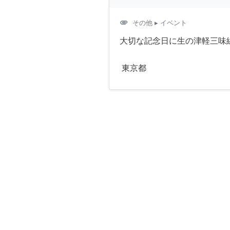
attachment
その他
▸ イベント
大切な記念日に生の津軽三味
東京都