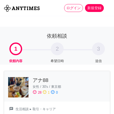
more_horiz
全て
修理・組立
家事
ログイン
新規登録
依頼相談
1
2
3
依頼内容
希望日時
送信
アナ88
女性
/
30's
/
東京都
sentiment_satisfied
sentiment_neutral
sentiment_dissatisfied
28
1
0
chat
生活相談
▸ 取引・キャリア