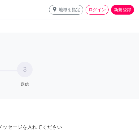
place
地域を指定
ログイン
新規登録
3
送信
メッセージを入れてください