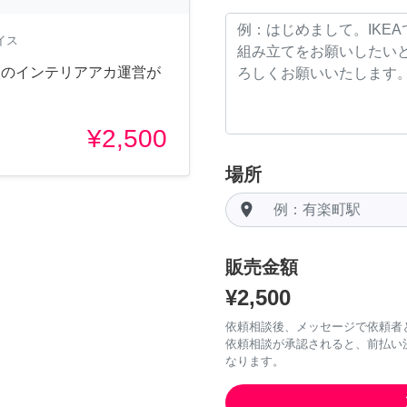
イス
0人のインテリアアカ運営が
¥2,500
場所
room
販売金額
¥2,500
依頼相談後、メッセージで依頼者
依頼相談が承認されると、前払い
なります。