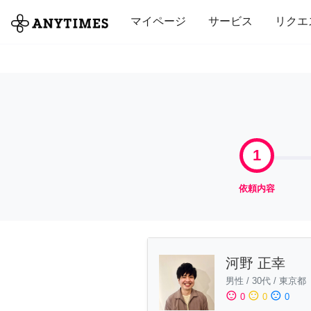
全て
修理・組立
家事
引っ越し
マイページ
サービス
リクエ
1
依頼内容
河野 正幸
男性
/
30代
/
東京都
sentiment_satisfied
sentiment_neutral
sentiment_dissatisfied
0
0
0