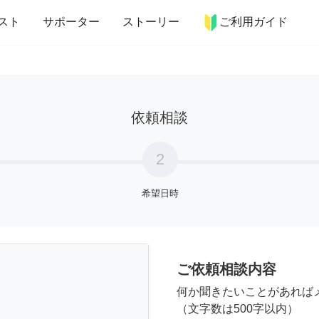
more_horiz
インテリア
趣味・習い事
ペット
料理
スト
サポーター
ストーリー
ご利用ガイド
依頼相談
2
希望日時
ご依頼相談内容
何か聞きたいことがあれば
（文字数は500字以内）