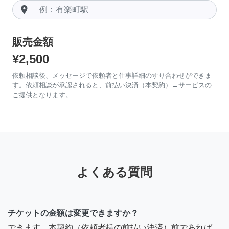
room
販売金額
¥2,500
依頼相談後、メッセージで依頼者と仕事詳細のすり合わせができま
す。依頼相談が承認されると、前払い決済（本契約）→サービスの
ご提供となります。
よくある質問
チケットの金額は変更できますか？
できます。本契約（依頼者様の前払い決済）前であれば、