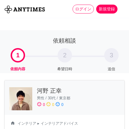
more_horiz
全て
修理・組立
家事
ログイン
新規登録
依頼相談
1
2
3
依頼内容
希望日時
送信
河野 正幸
男性
/
30代
/
東京都
sentiment_satisfied
sentiment_neutral
sentiment_dissatisfied
0
0
0
home
インテリア
▸ インテリアアドバイス