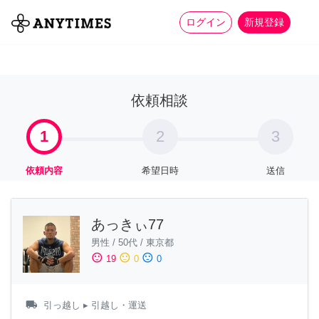
more_horiz
全て
修理・組立
家事
ログイン
新規登録
依頼相談
1
2
3
依頼内容
希望日時
送信
あっきぃ77
男性
/
50代
/
東京都
sentiment_satisfied
sentiment_neutral
sentiment_dissatisfied
19
0
0
local_shipping
引っ越し
▸ 引越し・運送