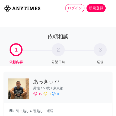
more_horiz
全て
修理・組立
家事
ログイン
新規登録
依頼相談
1
2
3
依頼内容
希望日時
送信
あっきぃ77
男性
/
50代
/
東京都
sentiment_satisfied
sentiment_neutral
sentiment_dissatisfied
19
0
0
local_shipping
引っ越し
▸ 引越し・運送