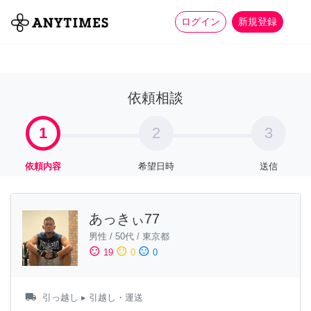
more_horiz
全て
修理・組立
家事
ログイン
新規登録
依頼相談
1
2
3
依頼内容
希望日時
送信
あっきぃ77
男性
/
50代
/
東京都
sentiment_satisfied
sentiment_neutral
sentiment_dissatisfied
19
0
0
local_shipping
引っ越し
▸ 引越し・運送