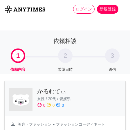
more_horiz
全て
修理・組立
家事
ログイン
新規登録
依頼相談
1
2
3
依頼内容
希望日時
送信
かるむてぃ
女性
/
20代
/
愛媛県
sentiment_satisfied
sentiment_neutral
sentiment_dissatisfied
0
0
0
checkroom
美容・ファッション
▸ ファッションコーディネート