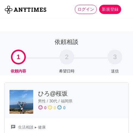
more_horiz
全て
修理・組立
家事
ログイン
新規登録
依頼相談
1
2
3
依頼内容
希望日時
送信
ひろ@桜坂
男性
/
30代
/
福岡県
sentiment_satisfied
sentiment_neutral
sentiment_dissatisfied
0
0
0
chat
生活相談
▸ 健康