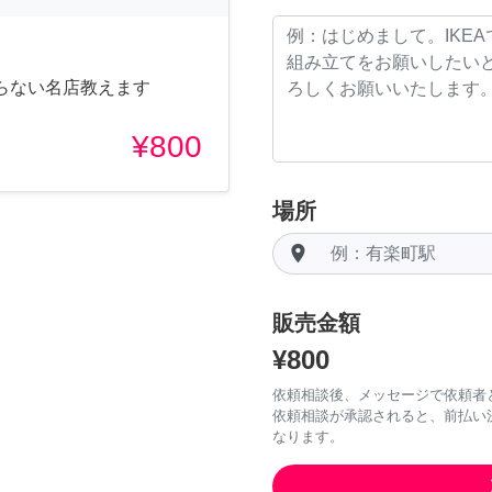
らない名店教えます
¥800
場所
room
販売金額
¥800
依頼相談後、メッセージで依頼者
依頼相談が承認されると、前払い
なります。