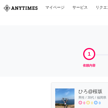
全て
修理・組立
家事
引っ越し
マイページ
サービス
リクエ
1
依頼内容
ひろ@桜坂
男性
/
30代
/
福岡県
sentiment_satisfied
sentiment_neutral
sentiment_dissatisfied
0
0
0