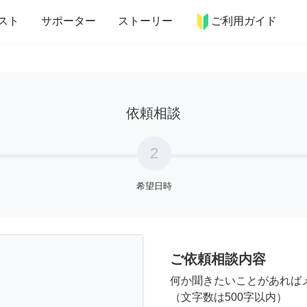
more_horiz
インテリア
趣味・習い事
ペット
料理
スト
サポーター
ストーリー
ご利用ガイド
依頼相談
2
希望日時
ご依頼相談内容
何か聞きたいことがあれば
（文字数は500字以内）