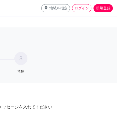
place
地域を指定
ログイン
新規登録
3
送信
メッセージを入れてください