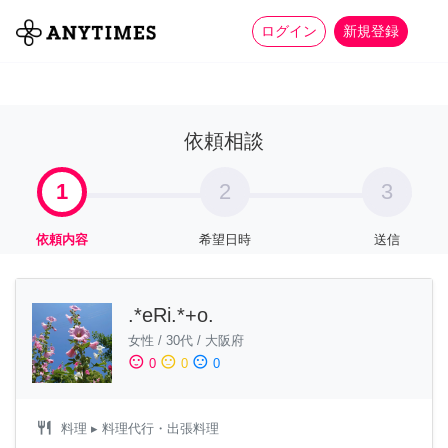
more_horiz
全て
修理・組立
家事
ログイン
新規登録
依頼相談
1
2
3
依頼内容
希望日時
送信
.*eRi.*+o.
女性
/
30代
/
大阪府
sentiment_satisfied
sentiment_neutral
sentiment_dissatisfied
0
0
0
restaurant
料理
▸ 料理代行・出張料理