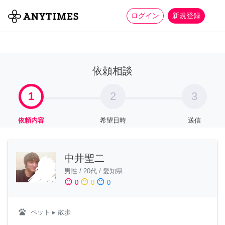
more_horiz
全て
修理・組立
家事
ログイン
新規登録
依頼相談
1
2
3
依頼内容
希望日時
送信
中井聖二
男性
/
20代
/
愛知県
sentiment_satisfied
sentiment_neutral
sentiment_dissatisfied
0
0
0
pets
ペット
▸ 散歩