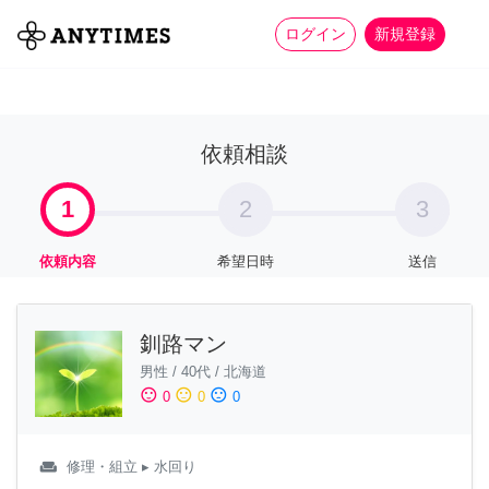
more_horiz
全て
修理・組立
家事
ログイン
新規登録
依頼相談
1
2
3
依頼内容
希望日時
送信
釧路マン
男性
/
40代
/
北海道
sentiment_satisfied
sentiment_neutral
sentiment_dissatisfied
0
0
0
weekend
修理・組立
▸ 水回り