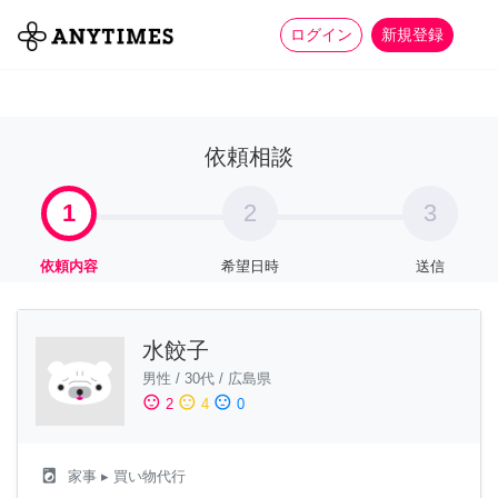
more_horiz
全て
修理・組立
家事
ログイン
新規登録
依頼相談
1
2
3
依頼内容
希望日時
送信
水餃子
男性
/
30代
/
広島県
sentiment_satisfied
sentiment_neutral
sentiment_dissatisfied
2
4
0
local_laundry_service
家事
▸ 買い物代行