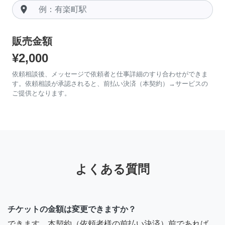
room
販売金額
¥2,000
依頼相談後、メッセージで依頼者と仕事詳細のすり合わせができま
す。依頼相談が承認されると、前払い決済（本契約）→サービスの
ご提供となります。
よくある質問
チケットの金額は変更できますか？
できます。本契約（依頼者様の前払い決済）前であれば、