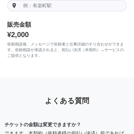
room
販売金額
¥2,000
依頼相談後、メッセージで依頼者と仕事詳細のすり合わせができま
す。依頼相談が承認されると、前払い決済（本契約）→サービスの
ご提供となります。
よくある質問
チケットの金額は変更できますか？
できます。本契約（依頼者様の前払い決済）前であれば、