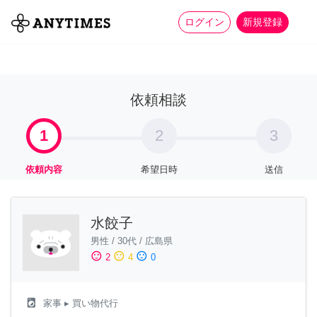
more_horiz
全て
修理・組立
家事
ログイン
新規登録
依頼相談
1
2
3
依頼内容
希望日時
送信
水餃子
男性
/
30代
/
広島県
sentiment_satisfied
sentiment_neutral
sentiment_dissatisfied
2
4
0
local_laundry_service
家事
▸ 買い物代行