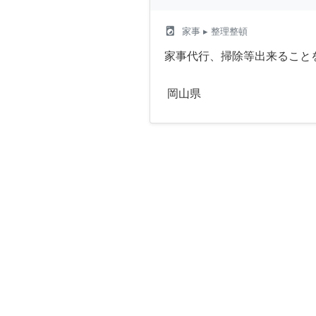
local_laundry_service
家事
▸ 整理整頓
家事代行、掃除等出来ること
岡山県