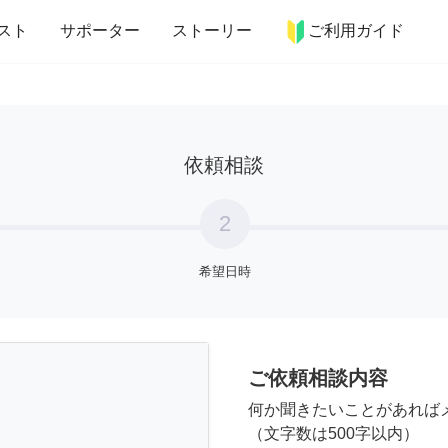
more_horiz
インテリア
趣味・習い事
ペット
料理
スト
サポーター
ストーリー
ご利用ガイド
依頼相談
2
希望日時
ご依頼相談内容
何か聞きたいことがあれば
（文字数は500字以内）