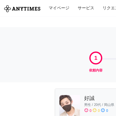
全て
修理・組立
家事
引っ越し
マイページ
サービス
リクエ
1
依頼内容
好誠
男性
/
20代
/
岡山県
sentiment_satisfied
sentiment_neutral
sentiment_dissatisfied
0
0
0