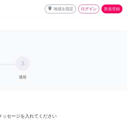
place
地域を指定
ログイン
新規登録
3
送信
メッセージを入れてください