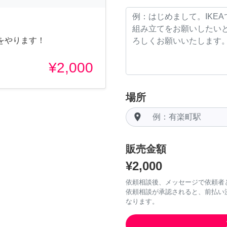
をやります！
¥2,000
場所
room
販売金額
¥2,000
依頼相談後、メッセージで依頼者
依頼相談が承認されると、前払い
なります。