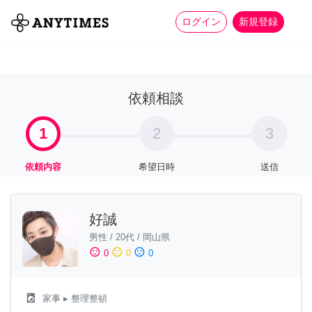
more_horiz
全て
修理・組立
家事
ログイン
新規登録
依頼相談
1
2
3
依頼内容
希望日時
送信
好誠
男性
/
20代
/
岡山県
sentiment_satisfied
sentiment_neutral
sentiment_dissatisfied
0
0
0
local_laundry_service
家事
▸ 整理整頓