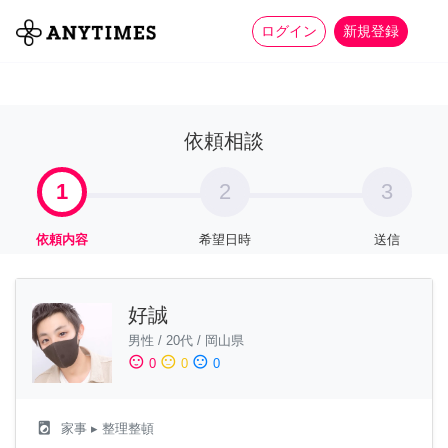
more_horiz
全て
修理・組立
家事
ログイン
新規登録
依頼相談
1
2
3
依頼内容
希望日時
送信
好誠
男性
/
20代
/
岡山県
sentiment_satisfied
sentiment_neutral
sentiment_dissatisfied
0
0
0
local_laundry_service
家事
▸ 整理整頓