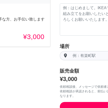
手な方、お手伝い致します
¥3,000
場所
room
販売金額
¥3,000
依頼相談後、メッセージで依頼者
依頼相談が承認されると、前払い
なります。