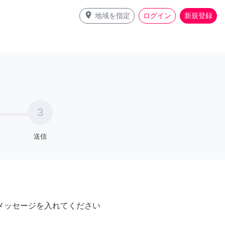
place
地域を指定
ログイン
新規登録
3
送信
メッセージを入れてください