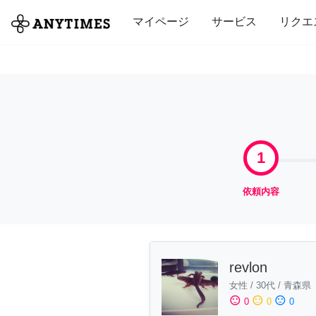
全て
修理・組立
家事
引っ越し
マイページ
サービス
リクエ
1
依頼内容
revlon
女性
/
30代
/
青森県
sentiment_satisfied
sentiment_neutral
sentiment_dissatisfied
0
0
0