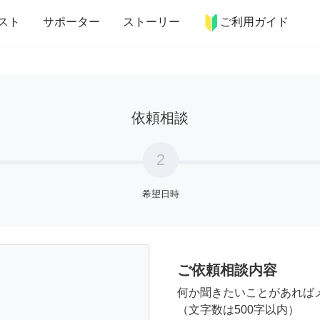
more_horiz
インテリア
趣味・習い事
ペット
料理
スト
サポーター
ストーリー
ご利用ガイド
依頼相談
2
希望日時
ご依頼相談内容
何か聞きたいことがあれば
（文字数は500字以内）