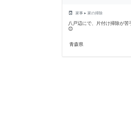
local_laundry_service
家事
▸ 家の掃除
八戸辺にで、片付け掃除が苦
😊
青森県